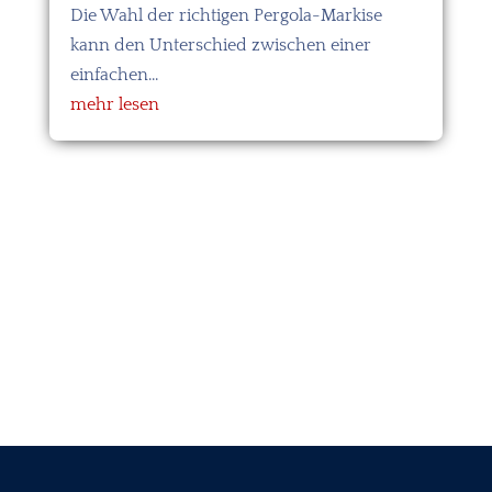
Die Wahl der richtigen Pergola-Markise
kann den Unterschied zwischen einer
einfachen...
mehr lesen
←
Die Kunst der Außenbeleuchtung: So setzen Sie
Pergolen und Markisen in Szene
Maximieren Sie Ihren Wohnraum: So verbinden Sie
Innen- und Außenbereiche
→